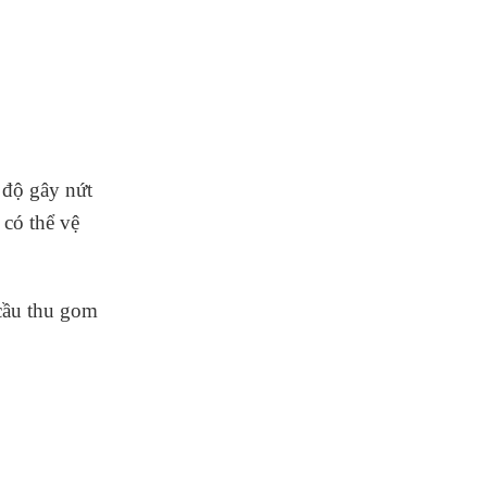
 độ gây nứt
 có thể vệ
cầu thu gom