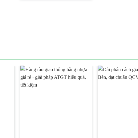
từ
1 ₫
đến
Miễn
phí!