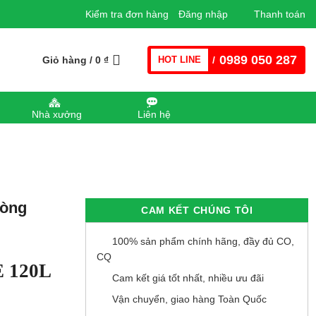
Kiểm tra đơn hàng
Đăng nhập
Thanh toán
0989 050 287
Giỏ hàng /
0
₫
HOT LINE
/
Nhà xưởng
Liên hệ
hòng
CAM KẾT CHÚNG TÔI
100% sản phẩm chính hãng, đầy đủ CO,
CQ
E 120L
Cam kết giá tốt nhất, nhiều ưu đãi
Vận chuyển, giao hàng Toàn Quốc