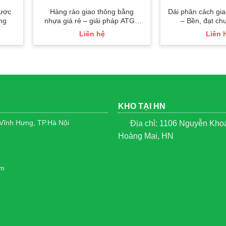
được
Hàng rào giao thông bằng
Dải phân cách gia
ng
nhựa giá rẻ – giải pháp ATGT
– Bền, đạt c
hiệu quả, tiết kiệm
Liên hệ
Liên 
KHO TẠI HN
 Vĩnh Hưng, TP.Hà Nội
Địa chỉ: 1106 Nguyễn Khoái
Hoàng Mai, HN
om