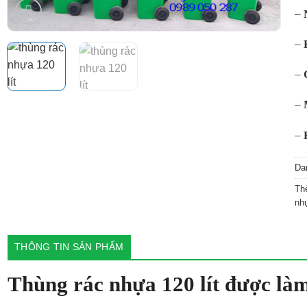
–
N
–
–
–
–
Da
Th
nh
THÔNG TIN SẢN PHẨM
Thùng rác nhựa 120 lít được là