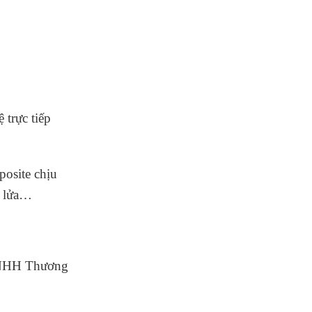
 trực tiếp
posite chịu
t lửa…
TNHH Thương