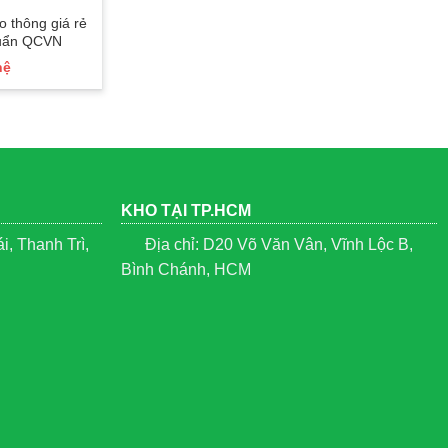
o thông giá rẻ
Ô Lệch Tâm Vuông Cao Cấp |
Bục phá
huẩn QCVN
Che Nắng Đẹp – Bền – Giá rẻ
phát bi
nhấ 2025
hệ
Liên hệ
KHO TẠI TP.HCM
, Thanh Trì,
Địa chỉ: D20 Võ Văn Vân, Vĩnh Lộc B,
Bình Chánh, HCM