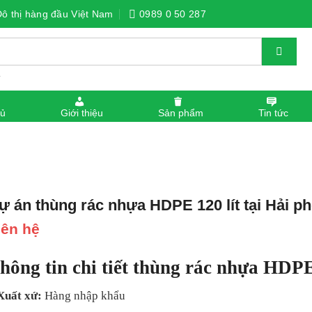
Đô thị hàng đầu Việt Nam
0989 0 50 287
.
hủ
Giới thiệu
Sản phẩm
Tin tức
ự án thùng rác nhựa HDPE 120 lít tại Hải p
iên hệ
hông tin chi tiết thùng rác nhựa HDP
Xuất xứ:
Hàng nhập khẩu