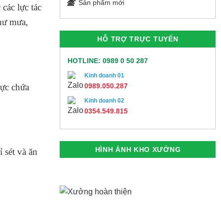
Sản phẩm mới
các lực tác
như mưa,
HỖ TRỢ TRỰC TUYẾN
HOTLINE: 0989 0 50 287
Kinh doanh 01
vực chứa
0989.050.287
Kinh doanh 02
0354.549.815
HÌNH ẢNH KHO XƯỞNG
 sét và ăn