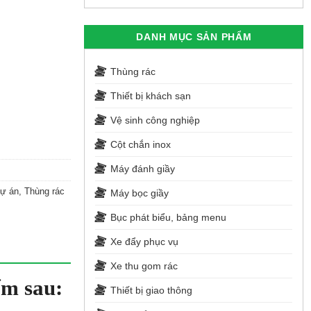
DANH MỤC SẢN PHẨM
Thùng rác
Thiết bị khách sạn
Vệ sinh công nghiệp
Cột chắn inox
Máy đánh giầy
dự án
,
Thùng rác
Máy bọc giầy
Bục phát biểu, bảng menu
Xe đẩy phục vụ
Xe thu gom rác
ểm sau:
Thiết bị giao thông