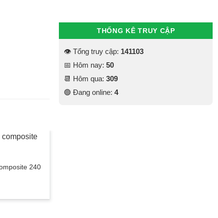
THỐNG KÊ TRUY CẬP
👁 Tổng truy cập:
141103
📅 Hôm nay:
50
📆 Hôm qua:
309
🟢 Đang online:
4
-100%
omposite 240