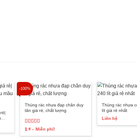
-100%
Thùng rác nhựa đạp chân duy
Thùng rác nhựa c
tân giá rẻ, chất lượng
lít giá rẻ nhất
rẻ|
u
Liên hệ
Được xếp
Khoảng
1
₫
–
Miễn phí!
hạng
5
5 sao
giá: