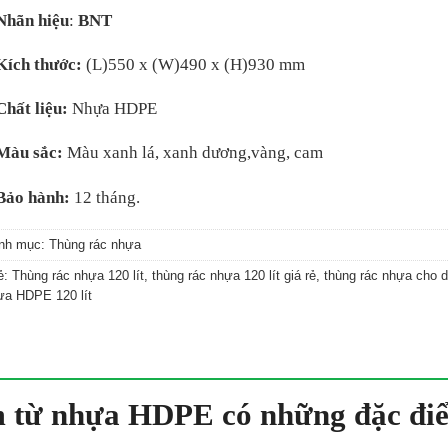
hãn hiệu
:
BNT
Kích thước:
(L)550 x (W)490 x (H)930 mm
Chất liệu:
Nhựa HDPE
Màu sắc:
Màu xanh lá, xanh dương,vàng, cam
Bảo hành:
12 tháng.
nh mục:
Thùng rác nhựa
ẻ:
Thùng rác nhựa 120 lít
,
thùng rác nhựa 120 lít giá rẻ
,
thùng rác nhựa cho 
ựa HDPE 120 lít
m từ nhựa HDPE có những đặc đi