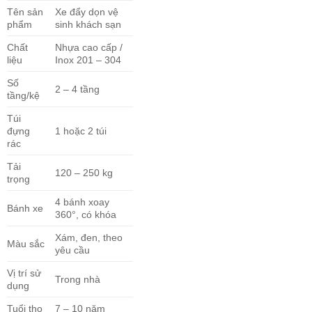
Tên sản
Xe đẩy dọn vệ
phẩm
sinh khách sạn
Chất
Nhựa cao cấp /
liệu
Inox 201 – 304
Số
2 – 4 tầng
tầng/kệ
Túi
đựng
1 hoặc 2 túi
rác
Tải
120 – 250 kg
trọng
4 bánh xoay
Bánh xe
360°, có khóa
Xám, đen, theo
Màu sắc
yêu cầu
Vị trí sử
Trong nhà
dụng
Tuổi thọ
7 – 10 năm