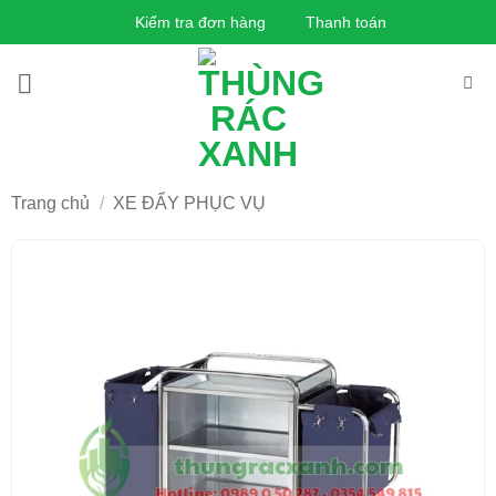
Bỏ
Kiểm tra đơn hàng
Thanh toán
qua
nội
dung
Trang chủ
/
XE ĐẨY PHỤC VỤ