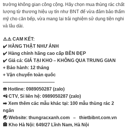
trường không gian công cộng. Hãy chọn mua thùng rác chất
lượng từ thương hiệu uy tín như BNT để vừa đảm bảo thẩm
mỹ cho căn bếp, vừa mang lại trải nghiệm sử dụng tiện nghi
và lâu dài.
⚠️⚠️ CAM KẾT:
✔️ HÀNG THẬT NHƯ ẢNH
✔️ Hàng chính hãng cao cấp BỀN ĐẸP
✔️ Giá cả: GIÁ TẠI KHO – KHÔNG QUA TRUNG GIAN
+ Bảo hành: 12 tháng
+ Vận chuyển toàn quốc
———————————-
☎️ Hotline: 0989050287 (zalo)
📲 CTV, Sỉ liên hệ: 0989050287 (zalo)
➡️ Xem thêm các mẫu khác tại:
100 mẫu thùng rác 2
ngăn
🌏 Website:
thungracxanh.com
–
thietbibnt.com.vn
🏣 Kho Hà Nội: 649/27 Lĩnh Nam, Hà Nội