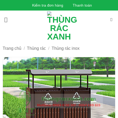
Bỏ
Kiểm tra đơn hàng
Thanh toán
qua
nội
dung
Trang chủ
/
Thùng rác
/
Thùng rác inox