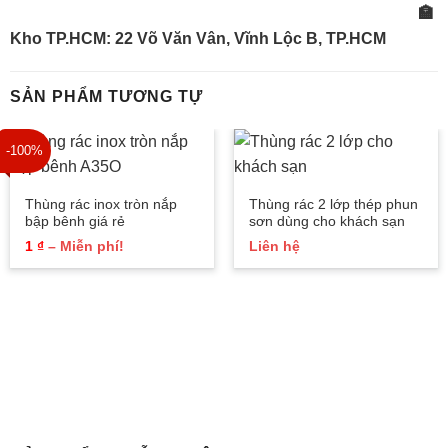
🏣
Kho TP.HCM: 22 Võ Văn Vân, Vĩnh Lộc B, TP.HCM
SẢN PHẨM TƯƠNG TỰ
-100%
Thùng rác inox tròn nắp
Thùng rác 2 lớp thép phun
bập bênh giá rẻ
sơn dùng cho khách sạn
Khoảng
1
₫
–
Miễn phí!
Liên hệ
giá:
từ
1 ₫
đến
Miễn
phí!