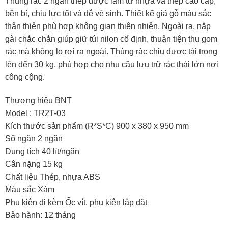
Thùng rác 2 ngăn thép được làm từ nhựa và thép cao cấp,
bền bỉ, chịu lực tốt và dễ vệ sinh. Thiết kế giả gỗ màu sắc
thân thiện phù hợp không gian thiên nhiên. Ngoài ra, nắp
gài chắc chắn giúp giữ túi nilon cố định, thuận tiện thu gom
rác mà không lo rơi ra ngoài. Thùng rác chịu được tải trọng
lên đến 30 kg, phù hợp cho nhu cầu lưu trữ rác thải lớn nơi
công cộng.
Thương hiệu BNT
Model : TR2T-03
Kích thước sản phẩm (R*S*C) 900 x 380 x 950 mm
Số ngăn 2 ngăn
Dung tích 40 lít/ngăn
Cân nặng 15 kg
Chất liệu Thép, nhựa ABS
Màu sắc Xám
Phụ kiện đi kèm Ốc vít, phụ kiện lắp đặt
Bảo hành: 12 tháng