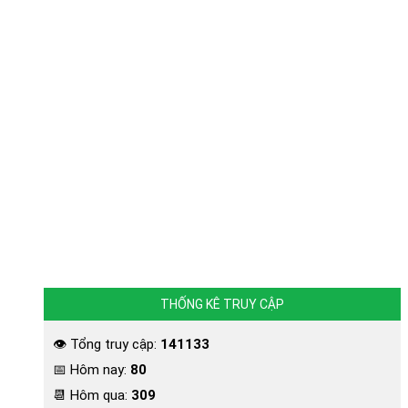
THỐNG KÊ TRUY CẬP
👁 Tổng truy cập:
141133
📅 Hôm nay:
80
📆 Hôm qua:
309