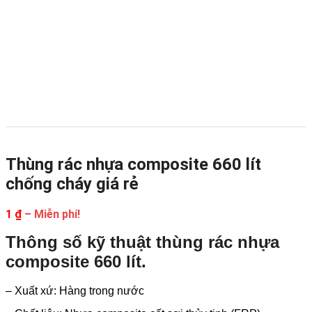
Thùng rác nhựa composite 660 lít
chống cháy giá rẻ
Khoảng
1
₫
–
Miễn phí!
giá:
Thông số kỹ thuật thùng rác nhựa
từ
1 ₫
composite 660 lít.
đến
Miễn
– Xuất xứ: Hàng trong nước
phí!