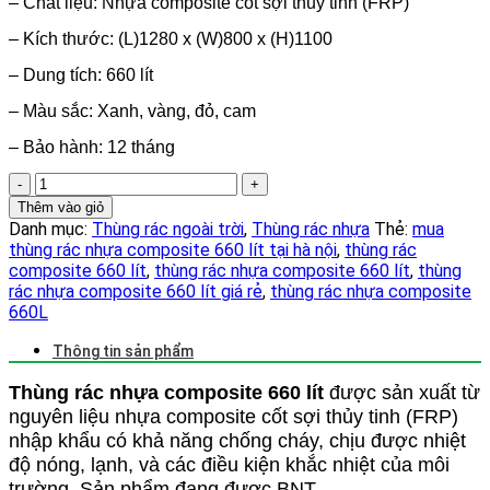
– Chất liệu: Nhựa composite cốt sợi thủy tinh (FRP)
– Kích thước: (L)1280 x (W)800 x (H)1100
– Dung tích: 660 lít
– Màu sắc: Xanh, vàng, đỏ, cam
– Bảo hành: 12 tháng
Thùng
rác
Thêm vào giỏ
nhựa
Danh mục:
Thùng rác ngoài trời
,
Thùng rác nhựa
Thẻ:
mua
composite
thùng rác nhựa composite 660 lít tại hà nội
,
thùng rác
660
composite 660 lít
,
thùng rác nhựa composite 660 lít
,
thùng
lít
rác nhựa composite 660 lít giá rẻ
,
thùng rác nhựa composite
chống
660L
cháy
giá
Thông tin sản phẩm
rẻ
số
Thùng rác nhựa composite 660 lít
được sản xuất từ
lượng
nguyên liệu nhựa composite cốt sợi thủy tinh (FRP)
nhập khẩu có khả năng chống cháy, chịu được nhiệt
độ nóng, lạnh, và các điều kiện khắc nhiệt của môi
trường. Sản phẩm đang được BNT