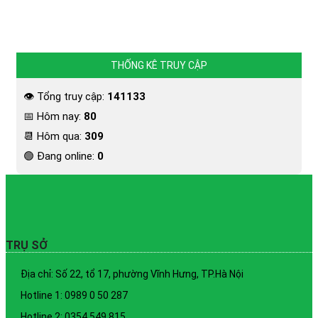
THỐNG KÊ TRUY CẬP
👁 Tổng truy cập:
141133
📅 Hôm nay:
80
📆 Hôm qua:
309
🟢 Đang online:
0
TRỤ SỞ
Địa chỉ: Số 22, tổ 17, phường Vĩnh Hưng, TP.Hà Nội
Hotline 1: 0989 0 50 287
Hotline 2: 0354 549 815