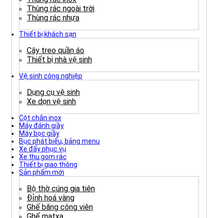
Thùng rác ngoài trời
Thùng rác nhựa
Thiết bị khách sạn
Cây treo quần áo
Thiết bị nhà vệ sinh
Vệ sinh công nghiệp
Dụng cụ vệ sinh
Xe dọn vệ sinh
Cột chắn inox
Máy đánh giầy
Máy bọc giầy
Bục phát biểu, bảng menu
Xe đẩy phục vụ
Xe thu gom rác
Thiết bị giao thông
Sản phẩm mới
Bộ thờ cúng gia tiên
Đỉnh hoá vàng
Ghế băng công viên
Ghế matxa