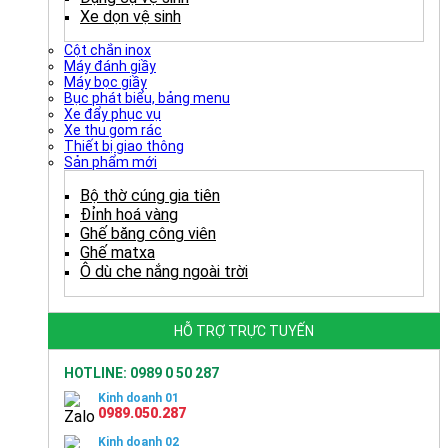
Xe dọn vệ sinh
Cột chắn inox
Máy đánh giầy
Máy bọc giầy
Bục phát biểu, bảng menu
Xe đẩy phục vụ
Xe thu gom rác
Thiết bị giao thông
Sản phẩm mới
Bộ thờ cúng gia tiên
Đỉnh hoá vàng
Ghế băng công viên
Ghế matxa
Ô dù che nắng ngoài trời
HỖ TRỢ TRỰC TUYẾN
HOTLINE: 0989 0 50 287
Kinh doanh 01
0989.050.287
Kinh doanh 02