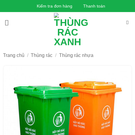
Bỏ
Kiểm tra đơn hàng
Thanh toán
qua
nội
dung
Trang chủ
/
Thùng rác
/
Thùng rác nhựa