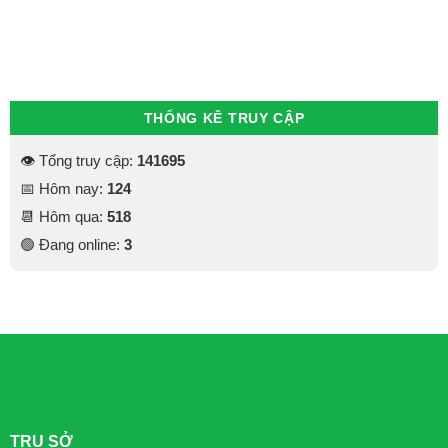
THỐNG KÊ TRUY CẬP
👁 Tổng truy cập:
141695
📅 Hôm nay:
124
📆 Hôm qua:
518
🟢 Đang online:
3
TRỤ SỞ