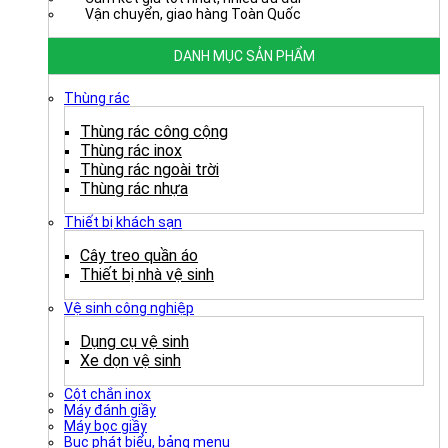
Vận chuyển, giao hàng Toàn Quốc
DANH MỤC SẢN PHẨM
Thùng rác
Thùng rác công cộng
Thùng rác inox
Thùng rác ngoài trời
Thùng rác nhựa
Thiết bị khách sạn
Cây treo quần áo
Thiết bị nhà vệ sinh
Vệ sinh công nghiệp
Dụng cụ vệ sinh
Xe dọn vệ sinh
Cột chắn inox
Máy đánh giầy
Máy bọc giầy
Bục phát biểu, bảng menu