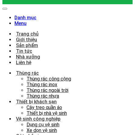
Danh mục
Menu
Trang chủ
Giới thiệu
Sản phẩm
Tin tức
Nhà xưởng
Liên hệ
Thùng rác
Thùng rác công cộng
Thùng rác inox
Thùng rác ngoài trời
Thùng rác nhựa
Thiết bị khách sạn
Cây treo quần áo
Thiết bị nhà vệ sinh
Vệ sinh công nghiệp
Dụng cụ vệ sinh
Xe dọn vệ sinh