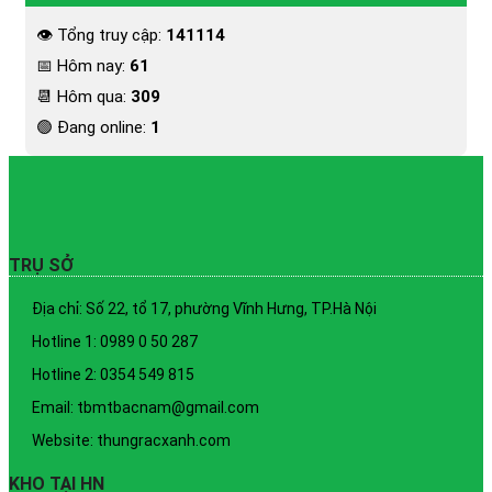
👁 Tổng truy cập:
141114
📅 Hôm nay:
61
📆 Hôm qua:
309
🟢 Đang online:
1
TRỤ SỞ
Địa chỉ: Số 22, tổ 17, phường Vĩnh Hưng, TP.Hà Nội
Hotline 1: 0989 0 50 287
Hotline 2: 0354 549 815
Email: tbmtbacnam@gmail.com
Website: thungracxanh.com
KHO TẠI HN