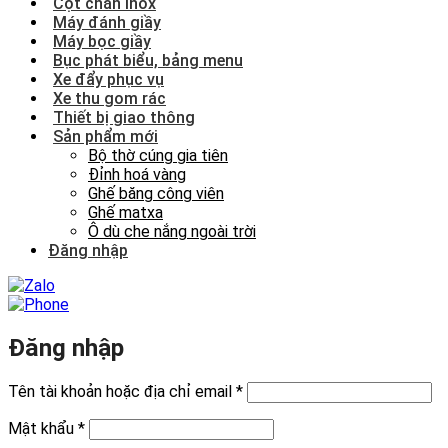
Cột chắn inox
Máy đánh giầy
Máy bọc giầy
Bục phát biểu, bảng menu
Xe đẩy phục vụ
Xe thu gom rác
Thiết bị giao thông
Sản phẩm mới
Bộ thờ cúng gia tiên
Đỉnh hoá vàng
Ghế băng công viên
Ghế matxa
Ô dù che nắng ngoài trời
Đăng nhập
Đăng nhập
Bắt
Tên tài khoản hoặc địa chỉ email
*
buộc
Bắt
Mật khẩu
*
buộc