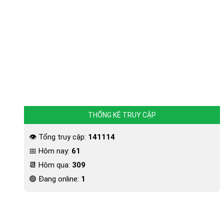
THỐNG KÊ TRUY CẬP
👁 Tổng truy cập:
141114
📅 Hôm nay:
61
📆 Hôm qua:
309
🟢 Đang online:
1