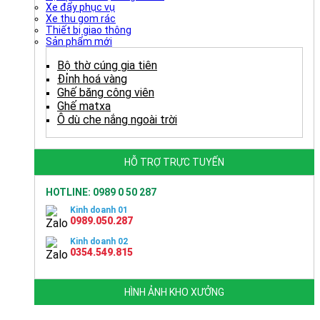
Xe đẩy phục vụ
Xe thu gom rác
Thiết bị giao thông
Sản phẩm mới
Bộ thờ cúng gia tiên
Đỉnh hoá vàng
Ghế băng công viên
Ghế matxa
Ô dù che nắng ngoài trời
HỖ TRỢ TRỰC TUYẾN
HOTLINE: 0989 0 50 287
Kinh doanh 01
0989.050.287
Kinh doanh 02
0354.549.815
HÌNH ẢNH KHO XƯỞNG