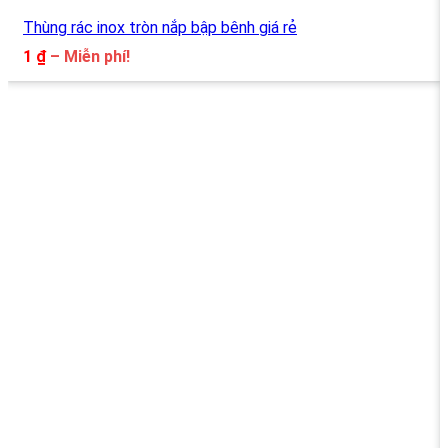
Thùng rác inox tròn nắp bập bênh giá rẻ
Khoảng
1
₫
–
Miễn phí!
giá:
từ
1 ₫
đến
Miễn
phí!