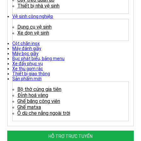
Thiết bị nhà vệ sinh
Vệ sinh công nghiệp
Dụng cụ vệ sinh
Xe dọn vệ sinh
Cột chắn inox
Máy đánh giầy
Máy bọc giầy
Bục phát biểu, bảng menu
Xe đẩy phục vụ
Xe thu gom rác
Thiết bị giao thông
Sản phẩm mới
Bộ thờ cúng gia tiên
Đỉnh hoá vàng
Ghế băng công viên
Ghế matxa
Ô dù che nắng ngoài trời
HỖ TRỢ TRỰC TUYẾN