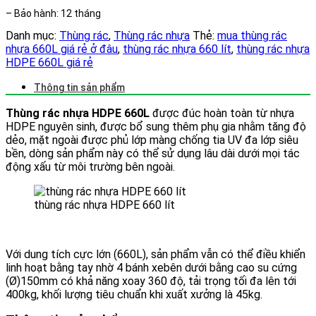
– Bảo hành: 12 tháng
Danh mục:
Thùng rác
,
Thùng rác nhựa
Thẻ:
mua thùng rác
nhựa 660L giá rẻ ở đâu
,
thùng rác nhựa 660 lít
,
thùng rác nhựa
HDPE 660L giá rẻ
Thông tin sản phẩm
Thùng rác nhựa HDPE 660L
được đúc hoàn toàn từ nhựa
HDPE nguyên sinh, được bổ sung thêm phụ gia nhằm tăng độ
dẻo, mặt ngoài được phủ lớp màng chống tia UV đa lớp siêu
bền, dòng sản phẩm này có thể sử dụng lâu dài dưới mọi tác
động xấu từ môi trường bên ngoài.
thùng rác nhựa HDPE 660 lít
Với dung tích cực lớn (660L), sản phẩm vẫn có thể điều khiển
linh hoạt bằng tay nhờ 4 bánh xebên dưới bằng cao su cứng
(Ø)150mm có khả năng xoay 360 độ, tải trọng tối đa lên tới
400kg, khối lượng tiêu chuẩn khi xuất xưởng là 45kg.