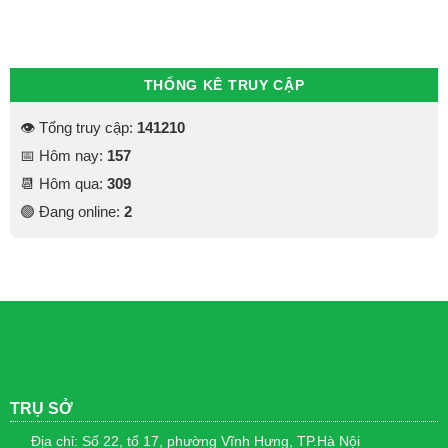
THỐNG KÊ TRUY CẬP
👁 Tổng truy cập:
141210
📅 Hôm nay:
157
📆 Hôm qua:
309
🟢 Đang online:
2
TRỤ SỞ
Địa chỉ: Số 22, tổ 17, phường Vĩnh Hưng, TP.Hà Nội