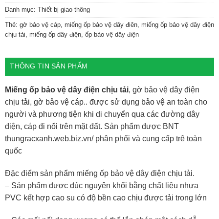
Danh mục:
Thiết bị giao thông
Thẻ:
gờ bảo vệ cáp
,
miếng ốp bảo vệ dây điên
,
miếng ốp bảo vệ dây điện
chịu tải
,
miếng ốp dây điện
,
ốp bảo vệ dây điện
THÔNG TIN SẢN PHẨM
Miếng ốp bảo vệ dây điện chịu tải
, gờ bảo vệ dây điện
chịu tải, gờ bảo vệ cáp.. được sử dụng bảo vệ an toàn cho
người và phương tiện khi di chuyển qua các đường dây
điện, cáp đi nổi trên mặt đất. Sản phẩm được BNT
thungracxanh.web.biz.vn/ phân phối và cung cấp trê toàn
quốc
Đặc điểm sản phẩm miếng ốp bảo vệ dây điện chịu tải.
– Sản phẩm được đúc nguyên khối bằng chất liệu nhựa
PVC kết hợp cao su có độ bền cao chịu được tải trong lớn