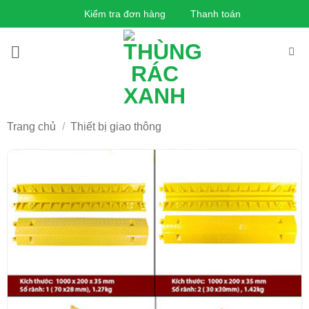
Bỏ
Kiểm tra đơn hàng
Thanh toán
qua
nội
dung
Trang chủ
/
Thiết bị giao thông