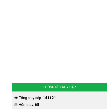
THỐNG KÊ TRUY CẬP
👁 Tổng truy cập:
141121
📅 Hôm nay:
68