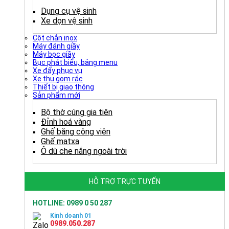
Dụng cụ vệ sinh
Xe dọn vệ sinh
Cột chắn inox
Máy đánh giầy
Máy bọc giầy
Bục phát biểu, bảng menu
Xe đẩy phục vụ
Xe thu gom rác
Thiết bị giao thông
Sản phẩm mới
Bộ thờ cúng gia tiên
Đỉnh hoá vàng
Ghế băng công viên
Ghế matxa
Ô dù che nắng ngoài trời
HỖ TRỢ TRỰC TUYẾN
HOTLINE: 0989 0 50 287
Kinh doanh 01
0989.050.287