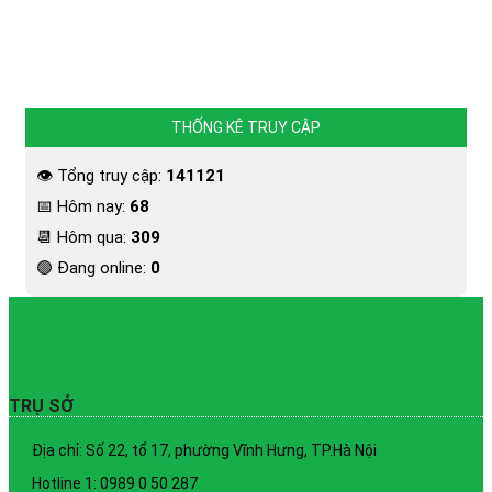
THỐNG KÊ TRUY CẬP
👁 Tổng truy cập:
141121
📅 Hôm nay:
68
📆 Hôm qua:
309
🟢 Đang online:
0
TRỤ SỞ
Địa chỉ: Số 22, tổ 17, phường Vĩnh Hưng, TP.Hà Nội
Hotline 1: 0989 0 50 287