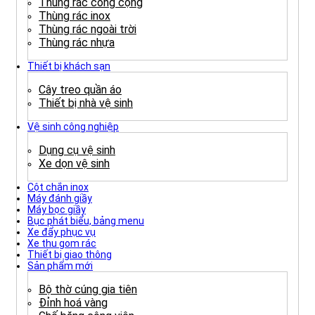
Thùng rác công cộng
Thùng rác inox
Thùng rác ngoài trời
Thùng rác nhựa
Thiết bị khách sạn
Cây treo quần áo
Thiết bị nhà vệ sinh
Vệ sinh công nghiệp
Dụng cụ vệ sinh
Xe dọn vệ sinh
Cột chắn inox
Máy đánh giầy
Máy bọc giầy
Bục phát biểu, bảng menu
Xe đẩy phục vụ
Xe thu gom rác
Thiết bị giao thông
Sản phẩm mới
Bộ thờ cúng gia tiên
Đỉnh hoá vàng