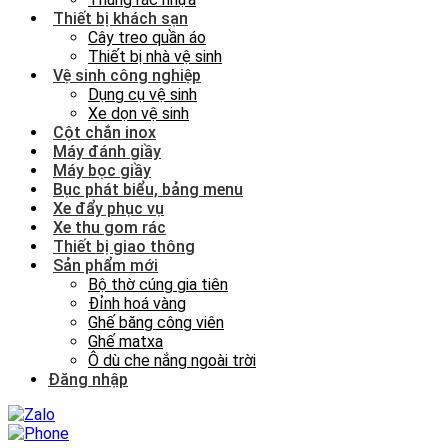
Thiết bị khách sạn
Cây treo quần áo
Thiết bị nhà vệ sinh
Vệ sinh công nghiệp
Dụng cụ vệ sinh
Xe dọn vệ sinh
Cột chắn inox
Máy đánh giầy
Máy bọc giầy
Bục phát biểu, bảng menu
Xe đẩy phục vụ
Xe thu gom rác
Thiết bị giao thông
Sản phẩm mới
Bộ thờ cúng gia tiên
Đỉnh hoá vàng
Ghế băng công viên
Ghế matxa
Ô dù che nắng ngoài trời
Đăng nhập