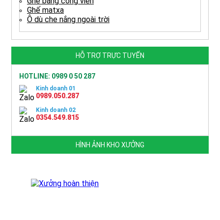
Ghế băng công viên
Ghế matxa
Ô dù che nắng ngoài trời
HỖ TRỢ TRỰC TUYẾN
HOTLINE: 0989 0 50 287
Kinh doanh 01
0989.050.287
Kinh doanh 02
0354.549.815
HÌNH ẢNH KHO XƯỞNG