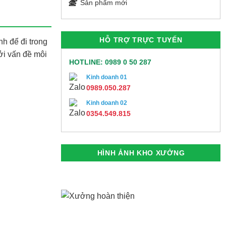
Sản phẩm mới
HỖ TRỢ TRỰC TUYẾN
h để đi trong
ởi vấn đề môi
HOTLINE: 0989 0 50 287
Kinh doanh 01
0989.050.287
Kinh doanh 02
0354.549.815
HÌNH ẢNH KHO XƯỞNG