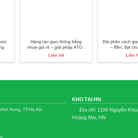
được
Hàng rào giao thông bằng
Dải phân cách gia
ng
nhựa giá rẻ – giải pháp ATGT
– Bền, đạt c
hiệu quả, tiết kiệm
Liên hệ
Liên 
KHO TẠI HN
 Vĩnh Hưng, TP.Hà Nội
Địa chỉ: 1106 Nguyễn Khoái
Hoàng Mai, HN
om