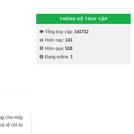
THỐNG KÊ TRUY CẬP
👁 Tổng truy cập:
141712
📅 Hôm nay:
141
📆 Hôm qua:
518
🟢 Đang online:
1