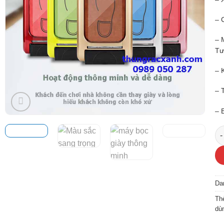
– 
– 
Tư
– 
– 
– 
Má
Da
Th
dùn