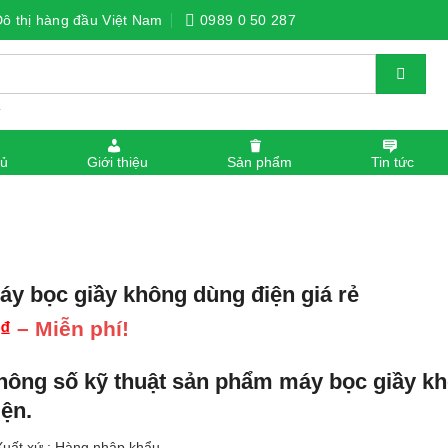
Đô thị hàng đầu Việt Nam
0989 0 50 287
.
hủ
Giới thiệu
Sản phẩm
Tin tức
áy bọc giầy không dùng điện giá rẻ
Khoảng
1
₫
–
Miễn phí!
giá:
từ
hông số kỹ thuật sản phẩm máy bọc giầy k
1 ₫
đến
iện.
Miễn
phí!
Xuất xứ : Hàng nhập khẩu