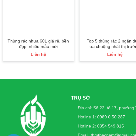
Thùng rác nhựa 60L giá rẻ, bền
Top 5 thùng rác 2 ngăn 
đẹp, nhiều mẫu mới
ưa chuộng nhất thị trườ
Liên hệ
Liên hệ
TRỤ SỞ
Địa chỉ: Số 22, tổ 17, phường
Hotline 1: 0989 0 50 287
Hotline 2: 0354 549 815
Email: tbmtbacnam@gmail.c