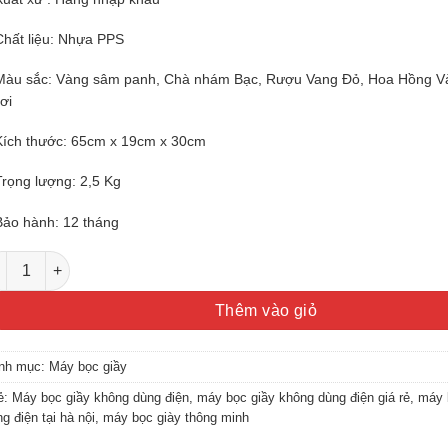
Chất liệu: Nhựa PPS
Màu sắc: Vàng sâm panh, Chà nhám Bạc, Rượu Vang Đỏ, Hoa Hồng V
ơi
Kích thước: 65cm x 19cm x 30cm
Trọng lượng: 2,5 Kg
Bảo hành: 12 tháng
y bọc giầy không dùng điện giá rẻ số lượng
Thêm vào giỏ
nh mục:
Máy bọc giầy
ẻ:
Máy bọc giầy không dùng điện
,
máy bọc giầy không dùng điện giá rẻ
,
máy 
g điện tại hà nội
,
máy bọc giày thông minh