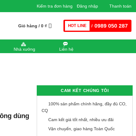
Kiểm tra đơn hàng
Đăng nhập
Thanh toán
0989 050 287
Giỏ hàng /
0
₫
HOT LINE
/
Nhà xưởng
Liên hệ
CAM KẾT CHÚNG TÔI
100% sản phẩm chính hãng, đầy đủ CO,
CQ
hông dùng
Cam kết giá tốt nhất, nhiều ưu đãi
Vận chuyển, giao hàng Toàn Quốc