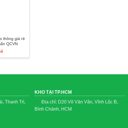
o thông giá rẻ
Ô Lệch Tâm Vuông Cao Cấp |
Bục phá
huẩn QCVN
Che Nắng Đẹp – Bền – Giá rẻ
phát bi
nhấ 2025
hệ
Liên hệ
KHO TẠI TP.HCM
, Thanh Trì,
Địa chỉ: D20 Võ Văn Vân, Vĩnh Lộc B,
Bình Chánh, HCM