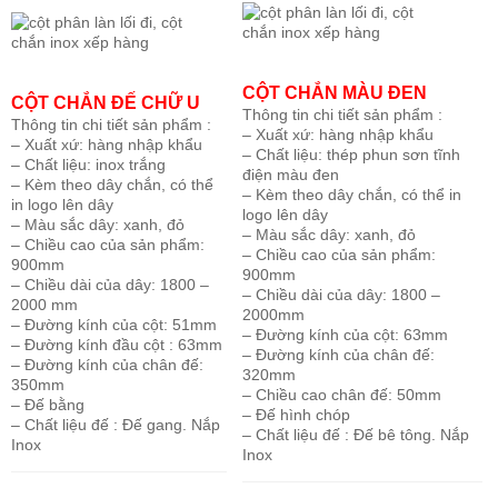
CỘT CHẮN MÀU ĐEN
CỘT CHẮN ĐẾ CHỮ U
Thông tin chi tiết sản phẩm :
Thông tin chi tiết sản phẩm :
– Xuất xứ: hàng nhập khẩu
– Xuất xứ: hàng nhập khẩu
– Chất liệu: thép phun sơn tĩnh
– Chất liệu: inox trắng
điện màu đen
– Kèm theo dây chắn, có thể
– Kèm theo dây chắn, có thể in
in logo lên dây
logo lên dây
– Màu sắc dây: xanh, đỏ
– Màu sắc dây: xanh, đỏ
– Chiều cao của sản phẩm:
– Chiều cao của sản phẩm:
900mm
900mm
– Chiều dài của dây: 1800 –
– Chiều dài của dây: 1800 –
2000 mm
2000mm
– Đường kính của cột: 51mm
– Đường kính của cột: 63mm
– Đường kính đầu cột : 63mm
– Đường kính của chân đế:
– Đường kính của chân đế:
320mm
350mm
– Chiều cao chân đế: 50mm
– Đế bằng
– Đế hình chóp
– Chất liệu đế : Đế gang. Nắp
– Chất liệu đế : Đế bê tông. Nắp
Inox
Inox