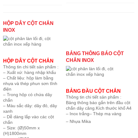
HỘP DÂY CỘT CHẮN
INOX
BẢNG THÔNG BÁO CỘT
CHẮN INOX
HỘP DÂY CỘT CHẮN
Thông tin chi tiết sản phẩm :
– Xuất xứ: hàng nhập khẩu
– Chất liệu: hộp làm bằng
nhựa và thép phun sơn tĩnh
điện
BẢNG ĐẦU CỘT CHẮN
– Trong hộp có chứa dây
Thông tin chi tiết sản phẩm :
chắn
Bảng thông báo gắn trên đầu cột
– Màu sắc dây: dây đỏ, dây
chắn dây căng.
Kích thước khổ A4
xanh
– Inox trắng
– Thép mạ vàng
– Dễ dàng lắp vào các cột
– Nhựa Mika
chắn
– Size: (Ø)50mm x
(H)1800mm