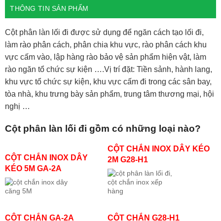
THÔNG TIN SẢN PHẨM
Cột phân làn lối đi được sử dụng để ngăn cách tạo lối đi,
làm rào phân cách, phân chia khu vực, rào phân cách khu
vực cấm vào, lập hàng rào bảo vệ sản phẩm hiện vật, làm
rào ngăn tổ chức sự kiện ….Vị trí đặt: Tiền sảnh, hành lang,
khu vực tổ chức sự kiện, khu vực cấm đi trong các sân bay,
tòa nhà, khu trưng bày sản phẩm, trung tâm thương mại, hội
nghị …
Cột phân làn lối đi gồm có những loại nào?
CỘT CHẮN INOX DÂY KÉO
CỘT CHẮN INOX DÂY
2M G28-H1
KÉO 5M GA-2A
CỘT CHẮN GA-2A
CỘT CHẮN G28-H1