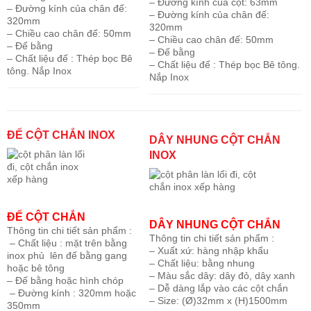
– Đường kính của cột: 63mm
– Đường kính của chân đế:
– Đường kính của chân đế:
320mm
320mm
– Chiều cao chân đế: 50mm
– Chiều cao chân đế: 50mm
– Đế bằng
– Đế bằng
– Chất liệu đế : Thép bọc Bê
– Chất liệu đế : Thép bọc Bê tông.
tông. Nắp Inox
Nắp Inox
ĐẾ CỘT CHẮN INOX
DÂY NHUNG CỘT CHẮN
INOX
ĐẾ CỘT CHẮN
DÂY NHUNG CỘT CHẮN
Thông tin chi tiết sản phẩm :
Thông tin chi tiết sản phẩm :
– Chất liệu : mặt trên bằng
– Xuất xứ: hàng nhập khẩu
inox phủ lên đế bằng gang
– Chất liệu: bằng nhung
hoặc bê tông
– Màu sắc dây: dây đỏ, dây xanh
– Đế bằng hoặc hình chóp
– Dễ dàng lắp vào các cột chắn
– Đường kính : 320mm hoặc
– Size: (Ø)32mm x (H)1500mm
350mm