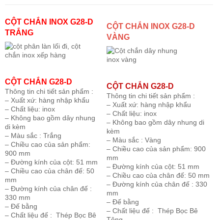
CỘT CHẮN INOX G28-D
CỘT CHẮN INOX G28-D
TRẮNG
VÀNG
CỘT CHẮN G28-D
CỘT CHẮN G28-D
Thông tin chi tiết sản phẩm :
Thông tin chi tiết sản phẩm :
– Xuất xứ: hàng nhập khẩu
– Xuất xứ: hàng nhập khẩu
– Chất liệu: inox
– Chất liệu: inox
– Không bao gồm dây nhung
– Không bao gồm dây nhung di
di kèm
kèm
– Màu sắc : Trắng
– Màu sắc : Vàng
– Chiều cao của sản phẩm:
– Chiều cao của sản phẩm: 900
900 mm
mm
– Đường kính của cột: 51 mm
– Đường kính của cột: 51 mm
– Chiều cao của chân đế: 50
– Chiều cao của chân đế: 50 mm
mm
– Đường kính của chân đế : 330
– Đường kính của chân đế :
mm
330 mm
– Đế bằng
– Đế bằng
– Chất liệu đế : Thép Bọc Bê
– Chất liệu đế : Thép Bọc Bê
Tông