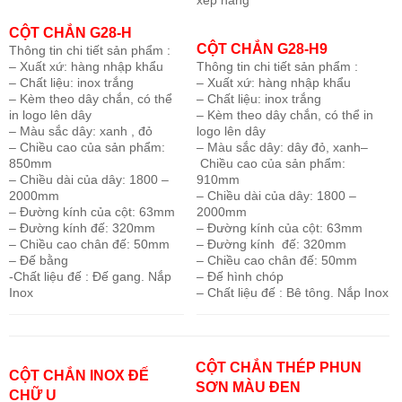
CỘT CHẮN G28-H
CỘT CHẮN G28-H9
Thông tin chi tiết sản phẩm :
– Xuất xứ: hàng nhập khẩu
Thông tin chi tiết sản phẩm :
– Chất liệu: inox trắng
– Xuất xứ: hàng nhập khẩu
– Kèm theo dây chắn, có thể
– Chất liệu: inox trắng
in logo lên dây
– Kèm theo dây chắn, có thể in
– Màu sắc dây: xanh , đỏ
logo lên dây
– Chiều cao của sản phẩm:
– Màu sắc dây: dây đỏ, xanh
–
850mm
Chiều cao của sản phẩm:
– Chiều dài của dây: 1800 –
910mm
2000mm
– Chiều dài của dây: 1800 –
– Đường kính của cột: 63mm
2000mm
– Đường kính đế: 320mm
– Đường kính của cột: 63mm
– Chiều cao chân đế: 50mm
– Đường kính đế: 320mm
– Đế bằng
– Chiều cao chân đế: 50mm
-Chất liệu đế : Đế gang. Nắp
– Đế hình chóp
Inox
– Chất liệu đế : Bê tông. Nắp Inox
CỘT CHẮN THÉP PHUN
CỘT CHẮN INOX ĐẾ
SƠN MÀU ĐEN
CHỮ U