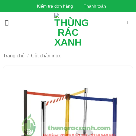
Bỏ
Kiểm tra đơn hàng
Thanh toán
qua
nội
dung
Trang chủ
/
Cột chắn inox