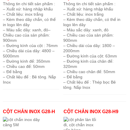
Thông tin chi tiết sản phẩm :
Thông tin chi tiết sản phẩm :
– Xuất xứ: hàng nhập khẩu
– Xuất xứ: hàng nhập khẩu
– Chất liệu: inox trắng
– Chất liệu: inox trắng
– Kèm theo dây chắn, có thể
– Kèm theo dây chắn, có thể in
in logo lên dây
logo lên dây
– Màu sắc dây: xanh, đỏ
–
– Màu sắc dây: xanh, đỏ
Chiều cao của sản phẩm:
– Chiều cao của sản phẩm:
900mm
900mm
– Đường kính của cột : 76mm
– Chiều dài của dây: 1800 –
– Chiều dài của dây: 4800 –
2000mm
5000mm
– Đường kính của cột: 63mm
– Đường kính đế: 350mm
– Đường kính của chân đế:
– Chiều cao đế: 50mm
320mm
– Đế bằng
– Chiều cao chân đế: 50mm
– Chất liệu đế : Bê tông. Nắp
– Đế bằng
Inox
– Chất liệu đế : Thép bọc Bê
tông. Nắp Inox
CỘT CHẮN INOX G28-H
CỘT CHẮN INOX G28-H9