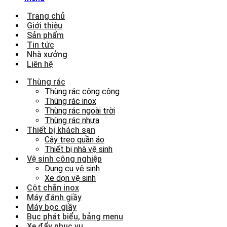
Trang chủ
Giới thiệu
Sản phẩm
Tin tức
Nhà xưởng
Liên hệ
Thùng rác
Thùng rác công cộng
Thùng rác inox
Thùng rác ngoài trời
Thùng rác nhựa
Thiết bị khách sạn
Cây treo quần áo
Thiết bị nhà vệ sinh
Vệ sinh công nghiệp
Dụng cụ vệ sinh
Xe dọn vệ sinh
Cột chắn inox
Máy đánh giầy
Máy bọc giầy
Bục phát biểu, bảng menu
Xe đẩy phục vụ