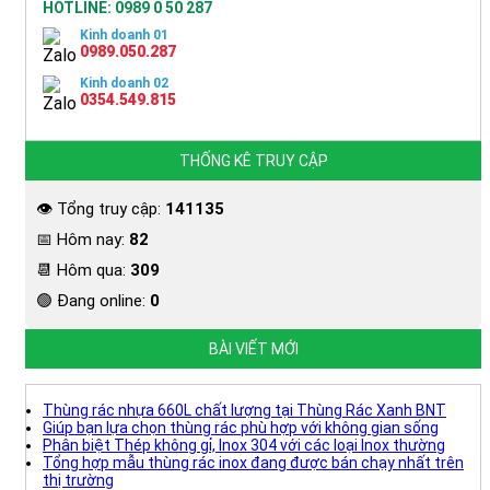
HOTLINE: 0989 0 50 287
Kinh doanh 01
0989.050.287
Kinh doanh 02
0354.549.815
THỐNG KÊ TRUY CẬP
👁 Tổng truy cập:
141135
📅 Hôm nay:
82
📆 Hôm qua:
309
🟢 Đang online:
0
BÀI VIẾT MỚI
Không
Thùng rác nhựa 660L chất lượng tại Thùng Rác Xanh BNT
Không
có
Giúp bạn lựa chọn thùng rác phù hợp với không gian sống
có
Không
bình
Phân biệt Thép không gỉ, Inox 304 với các loại Inox thường
bình
có
luận
Tổng hợp mẫu thùng rác inox đang được bán chạy nhất trên
ở
Không
luận
bình
thị trường