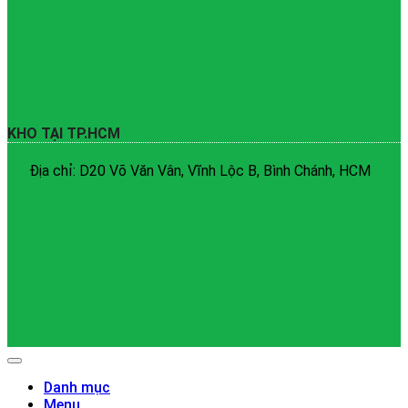
KHO TẠI TP.HCM
Địa chỉ: D20 Võ Văn Vân, Vĩnh Lộc B, Bình Chánh, HCM
Danh mục
Menu