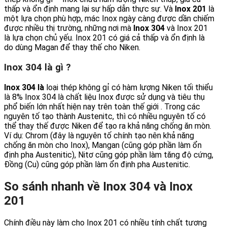
thấp và ổn định mang lại sự hấp dẫn thực sự. Và
Inox 201
là
một lựa chọn phù hợp, mác Inox ngày càng được dần chiếm
được nhiều thị trường, những nơi mà
Inox 304
và Inox 201
là lựa chọn chủ yếu. Inox 201 có giá cả thấp và ổn định là
do dùng Magan để thay thế cho Niken.
Inox 304 là gì ?
Inox 304 là
loại thép không gỉ có hàm lượng Niken tối thiểu
là 8% Inox 304 là chất liệu Inox được sử dụng và tiêu thụ
phổ biến lớn nhất hiện nay trên toàn thế giới . Trong các
nguyên tố tạo thành Austenitc, thì có nhiều nguyên tố có
thể thay thế được Niken để tạo ra khả năng chống ăn mòn.
Ví dụ: Chrom (đây là nguyên tố chính tạo nên khả năng
chống ăn mòn cho Inox), Mangan (cũng góp phần làm ổn
định pha Austenitic), Nitơ cũng góp phần làm tăng độ cứng,
Đồng (Cu) cũng góp phần làm ổn định pha Austenitic.
So sánh nhanh về Inox 304 và Inox
201
Chính điều này làm cho Inox 201 có nhiều tính chất tương