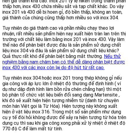
nên giá thành khá cao. Inox 201 tỷ lệ niken trong thành phần
thấp hơn, inox 430 chứa nhiều sắt và tạp chất khác. Do vậy
inox 201 và 430 dễ bị hoen gỉ, độ bền thấp, không an toàn,
giá thành của chúng cũng thấp hơn nhiều so với inox 304.
Tuy nhiên do giá thành cao và phần nhiều chạy theo lợi
nhuận, rất nhiều sản phẩm hiện nay xuất hiện tràn lan trên thị
trường với chất liệu làm bằng inox 201 và inox 430. Vậy làm
thế nào để phân biệt được đâu là sản phẩm sử dụng chất
liệu inox 304 và đâu là sản phẩm sử dụng chất liệu khác?
Quả thực rất khó để phân biệt bằng mắt thường.
Nếu thử
nghiệm bằng nam châm bạn có thể dễ dàng phân biệt được
inox 430 với các inox còn lại do độ hút từ rất cao.
Tuy nhiên inox 304 hoặc inox 201 trong thép không gỉ nếu
gia công với áp lực lớn ở nhiệt độ thường để định hình ( ví
dụ như dập định hình làm bồn rửa chén chẳng hạn) thì một
bộ phận tổ chức vật liệu biến đổi sang dạng Martensite ,
khi đó sẽ xuất hiện hiện tượng nhiễm từ (danh từ chuyên
môn hán Việt gọi là Từ Hóa). Hiện tượng này không xuất
hiện ở vật liệu inox 316. Trong một số sản phẩm như dụng
cụ y tế đòi hỏi không được để xảy ra hiện tượng từ hóa trên
dụng cụ thì sau khi gia công xong phải xử lý nhiệt ở nhiệt độ
770 độ C để làm mất từ tính.