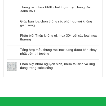
Thùng rác nhựa 660L chất lượng tại Thùng Rác
Xanh BNT
Không
có
bình
Giúp bạn lựa chọn thùng rác phù hợp với không
luận
gian sống
ở
Thùng
Không
rác
có
nhựa
bình
Phân biệt Thép không gỉ, Inox 304 với các loại Inox
660L
luận
chất
thường
ở
lượng
Giúp
tại
Không
bạn
Thùng
có
lựa
Rác
bình
Tổng hợp mẫu thùng rác inox đang được bán chạy
chọn
Xanh
luận
thùng
nhất trên thị trường
ở
BNT
rác
Phân
phù
Không
biệt
hợp
có
Thép
với
bình
Phân biệt nhựa nguyên sinh, nhựa tái sinh và ứng
không
không
luận
gỉ,
dụng trong cuộc sống
ở
gian
Inox
Tổng
sống
304
Không
hợp
với
có
mẫu
các
bình
thùng
loại
luận
rác
ở
Inox
inox
Phân
thường
đang
biệt
được
nhựa
bán
nguyên
chạy
sinh,
nhất
nhựa
trên
tái
thị
sinh
trường
và