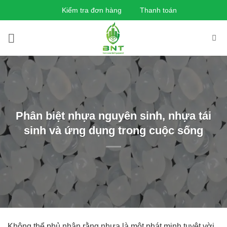
Bỏ
Kiểm tra đơn hàng
Thanh toán
qua
nội
dung
Phân biệt nhựa nguyên sinh, nhựa tái
sinh và ứng dụng trong cuộc sống
Không thể phủ nhận rằng nhựa là một phát minh tuyệt vời,