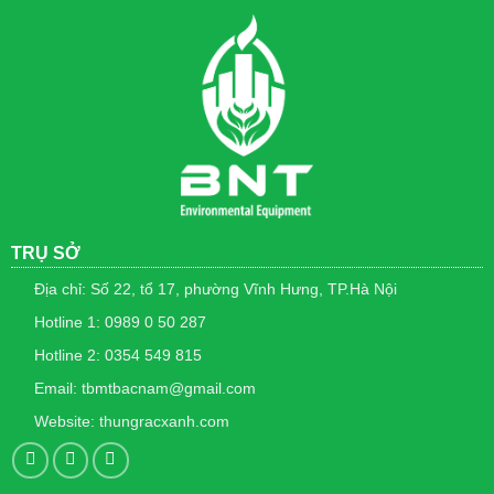
ứng
dụng
trong
cuộc
sống
TRỤ SỞ
Địa chỉ: Số 22, tổ 17, phường Vĩnh Hưng, TP.Hà Nội
Hotline 1: 0989 0 50 287
Hotline 2: 0354 549 815
Email: tbmtbacnam@gmail.com
Website: thungracxanh.com