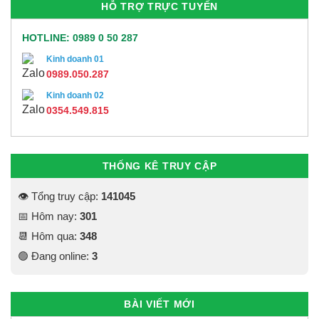
HỖ TRỢ TRỰC TUYẾN
HOTLINE: 0989 0 50 287
Kinh doanh 01
0989.050.287
Kinh doanh 02
0354.549.815
THỐNG KÊ TRUY CẬP
👁 Tổng truy cập:
141045
📅 Hôm nay:
301
📆 Hôm qua:
348
🟢 Đang online:
3
BÀI VIẾT MỚI