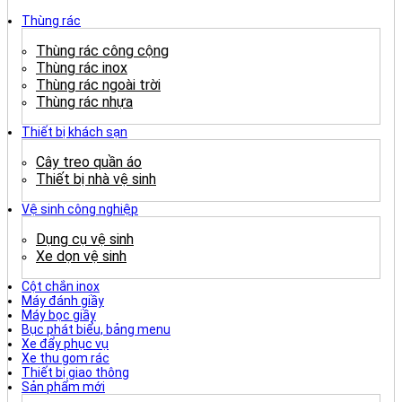
Thùng rác
Thùng rác công cộng
Thùng rác inox
Thùng rác ngoài trời
Thùng rác nhựa
Thiết bị khách sạn
Cây treo quần áo
Thiết bị nhà vệ sinh
Vệ sinh công nghiệp
Dụng cụ vệ sinh
Xe dọn vệ sinh
Cột chắn inox
Máy đánh giầy
Máy bọc giầy
Bục phát biểu, bảng menu
Xe đẩy phục vụ
Xe thu gom rác
Thiết bị giao thông
Sản phẩm mới