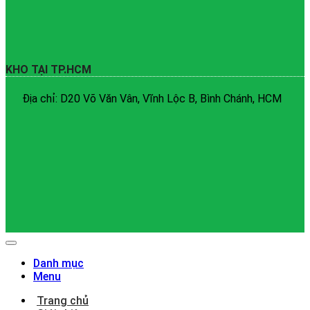
KHO TẠI TP.HCM
Địa chỉ: D20 Võ Văn Vân, Vĩnh Lộc B, Bình Chánh, HCM
Danh mục
Menu
Trang chủ