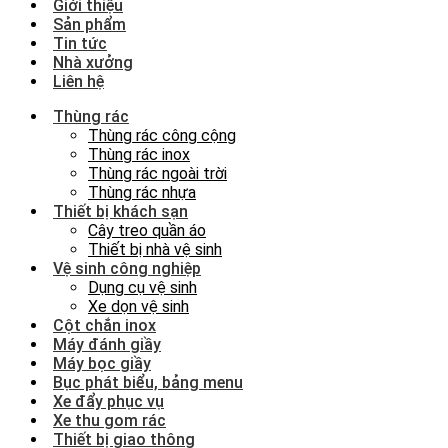
Giới thiệu
Sản phẩm
Tin tức
Nhà xưởng
Liên hệ
Thùng rác
Thùng rác công cộng
Thùng rác inox
Thùng rác ngoài trời
Thùng rác nhựa
Thiết bị khách sạn
Cây treo quần áo
Thiết bị nhà vệ sinh
Vệ sinh công nghiệp
Dụng cụ vệ sinh
Xe dọn vệ sinh
Cột chắn inox
Máy đánh giầy
Máy bọc giầy
Bục phát biểu, bảng menu
Xe đẩy phục vụ
Xe thu gom rác
Thiết bị giao thông