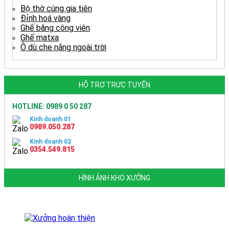
Bộ thờ cúng gia tiên
Đỉnh hoá vàng
Ghế băng công viên
Ghế matxa
Ô dù che nắng ngoài trời
HỖ TRỢ TRỰC TUYẾN
HOTLINE: 0989 0 50 287
Kinh doanh 01
0989.050.287
Kinh doanh 02
0354.549.815
HÌNH ẢNH KHO XƯỞNG