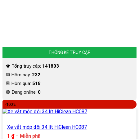
THỐNG KÊ TRUY CẬP
👁 Tổng truy cập:
141803
📅 Hôm nay:
232
📆 Hôm qua:
518
🟢 Đang online:
0
-100%
Xe vắt móp đôi 34 lít HiClean HC087
Khoảng
1
₫
–
Miễn phí!