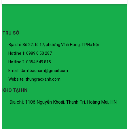
giá:
từ
1 ₫
đến
Miễn
phí!
TRỤ SỞ
Địa chỉ: Số 22, tổ 17, phường Vĩnh Hưng, TP.Hà Nội
Hotline 1: 0989 0 50 287
Hotline 2: 0354 549 815
Email: tbmtbacnam@gmail.com
Website: thungracxanh.com
KHO TẠI HN
Địa chỉ: 1106 Nguyễn Khoái, Thanh Trì, Hoàng Mai, HN