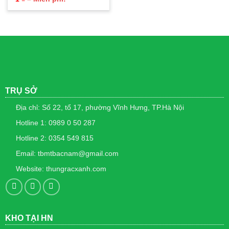
giá:
từ
1 ₫
đến
Miễn
phí!
TRỤ SỞ
Địa chỉ: Số 22, tổ 17, phường Vĩnh Hưng, TP.Hà Nội
Hotline 1: 0989 0 50 287
Hotline 2: 0354 549 815
Email: tbmtbacnam@gmail.com
Website: thungracxanh.com
KHO TẠI HN