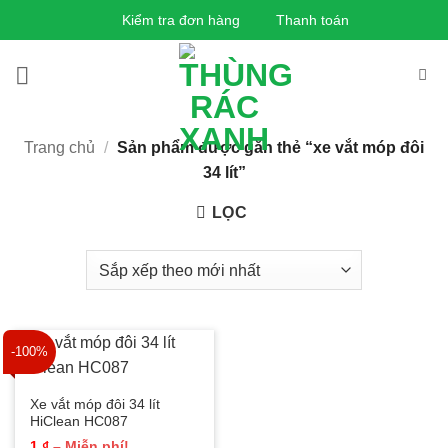
Bỏ
Kiểm tra đơn hàng
Thanh toán
qua
nội
dung
Trang chủ
/
Sản phẩm được gắn thẻ “xe vắt móp đôi
34 lít”
LỌC
-100%
Xe vắt móp đôi 34 lít
HiClean HC087
Khoảng
1
₫
–
Miễn phí!