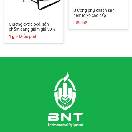
Giường phụ khách sạn
nệm lò xo cao cấp
Liên hệ
Giường extra bed, sản
phẩm đang giảm giá 50%
Khoảng
1
₫
–
Miễn phí!
giá:
từ
1 ₫
đến
Miễn
phí!