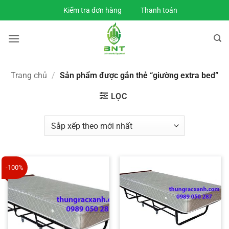
Bỏ
Kiểm tra đơn hàng
Thanh toán
qua
nội
dung
Trang chủ
/
Sản phẩm được gắn thẻ “giường extra bed”
LỌC
-100%