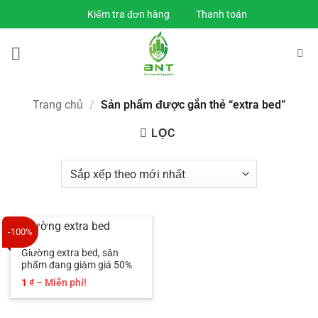
Bỏ
Kiểm tra đơn hàng
Thanh toán
qua
nội
dung
Trang chủ
/
Sản phẩm được gắn thẻ “extra bed”
LỌC
-100%
Giường extra bed, sản
phẩm đang giảm giá 50%
Khoảng
1
₫
–
Miễn phí!
giá:
từ
1 ₫